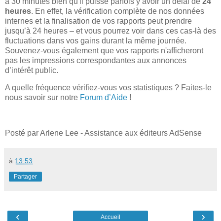
à 30 minutes bien qu'il puisse parfois y avoir un délai de
24
heures
. En effet, la vérification complète de nos données
internes et la finalisation de vos rapports peut prendre
jusqu’à 24 heures – et vous pourrez voir dans ces cas-là des
fluctuations dans vos gains durant la même journée.
Souvenez-vous également que vos rapports n'afficheront
pas les impressions correspondantes aux annonces
d’intérêt public.
A quelle fréquence vérifiez-vous vos statistiques ? Faites-le
nous savoir sur notre
Forum d’Aide
!
Posté par Arlene Lee - Assistance aux éditeurs AdSense
à
13:53
Partager
‹
›
Accueil