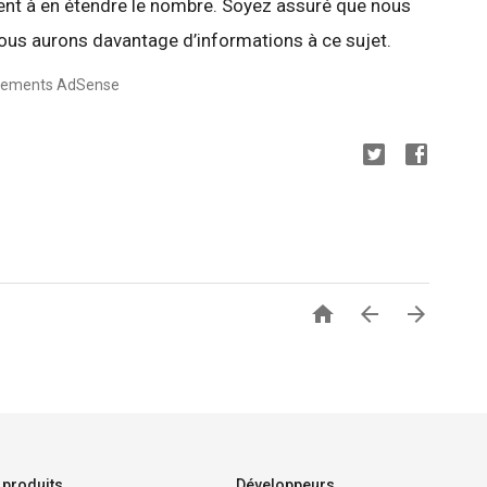
ent à en étendre le nombre. Soyez assuré que nous
ous aurons davantage d’informations à ce sujet.
aiements AdSense



 produits
Développeurs