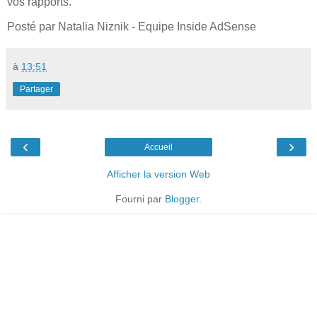
vos rapports.
Posté par Natalia Niznik - Equipe Inside AdSense
à
13:51
Partager
‹
›
Accueil
Afficher la version Web
Fourni par
Blogger
.